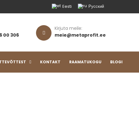
Eesti
Русский
Kirjuta meile:
6 00 306
meie@metaprofit.ee
TTEVÕTTEST
KONTAKT
RAAMATUKOGU
BLOGI