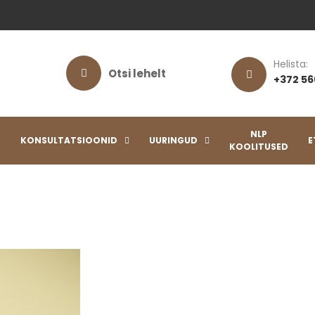
Helista:
Otsi lehelt
+372 56
NLP
R
KONSULTATSIOONID
UURINGUD
E
KOOLITUSED