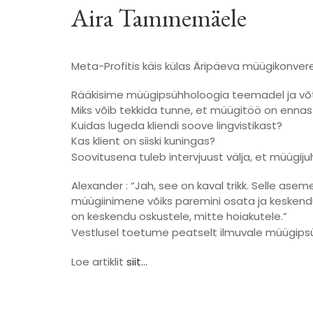
Aira Tammemäele
Meta-Profitis käis külas Äripäeva müügikonv
Rääkisime müügipsühholoogia teemadel ja võts
Miks võib tekkida tunne, et müügitöö on en
Kuidas lugeda kliendi soove lingvistikast?
Kas klient on siiski kuningas?
Soovitusena tuleb intervjuust välja, et müügij
Alexander : “Jah, see on kaval trikk. Selle ase
müügiinimene võiks paremini osata ja keskendud
on keskendu oskustele, mitte hoiakutele.”
Vestlusel toetume peatselt ilmuvale müügips
Loe artiklit
siit…