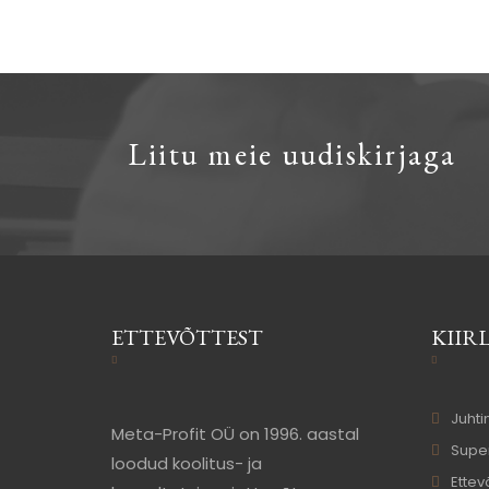
Liitu meie uudiskirjaga
ETTEVÕTTEST
KIIR
Juhti
Meta-Profit OÜ o­n 1996. aastal
Super
loodud koolitus- ja
Ettev