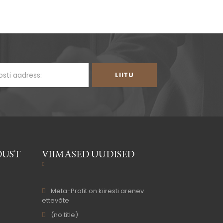
DUST
VIIMASED UUDISED
Meta-Profit on kiiresti arenev
ettevõte
(no title)