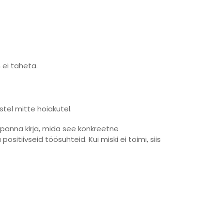
 ei taheta.
tel mitte hoiakutel.
k panna kirja, mida see konkreetne
tiivseid töösuhteid. Kui miski ei toimi, siis