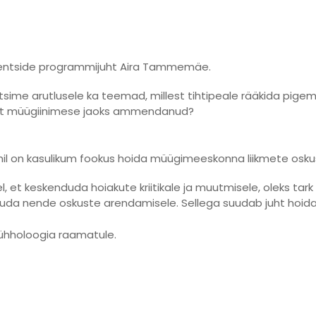
erentside programmijuht Aira Tammemäe.
ime arutlusele ka teemad, millest tihtipeale rääkida pigem
nast müügiinimese jaoks ammendanud?
uhil on kasulikum fookus hoida müügimeeskonna liikmete oskus
mel, et keskenduda hoiakute kriitikale ja muutmisele, oleks tar
a nende oskuste arendamisele. Sellega suudab juht hoida posi
ühholoogia raamatule.