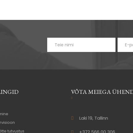
LINGID
VÕTA MEIEGA ÜHEN
mine
Laki 19, Tallinn
visioon
õtte tutvustus
+372 566 00 306